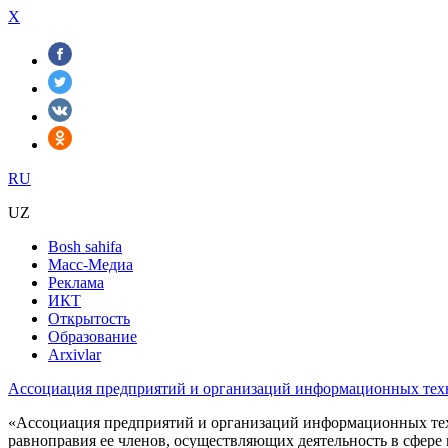
X
RU
UZ
Bosh sahifa
Масс-Медиа
Реклама
ИКТ
Открытость
Образование
Arxivlar
Ассоциация предприятий и организаций информационных тех
«Ассоциация предприятий и организаций информационных техн
равноправия ее членов, осуществляющиx деятельность в сфере