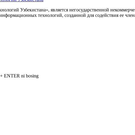
ологий Узбекистана», является негосударственной некоммерчес
 информационных технологий, созданной для содействия ее чле
L + ENTER ni bosing