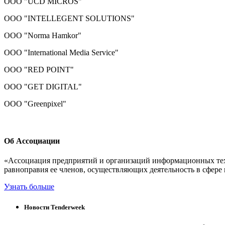
ООО "UCD MICROS"
OOO "INTELLEGENT SOLUTIONS"
ООО "Norma Hamkor"
ООО "International Media Service"
ООО "RED POINT"
ООО "GET DIGITAL"
ООО "Greenpixel"
Об Ассоциации
«Ассоциация предприятий и организаций информационных техн
равноправия ее членов, осуществляющиx деятельность в сфере
Узнать больше
Новости
Tenderweek