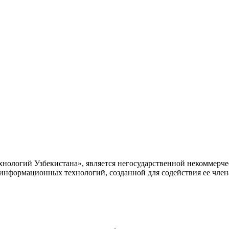
ологий Узбекистана», является негосударственной некоммерчес
 информационных технологий, созданной для содействия ее чле